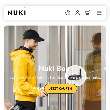
Nuki Box
.
Schlüsselloser Zutritt für dein Mehrparteienhaus.
€ 499
JETZT KAUFEN