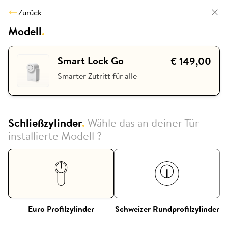
Zurück
Modell
.
Smart Lock Go
€ 149,00
Smarter Zutritt für alle
Schließzylinder
.
Wähle das an deiner Tür
installierte Modell ?
Euro Profilzylinder
Schweizer Rundprofilzylinder