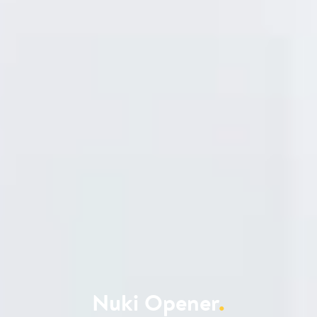
Nuki Opener
.