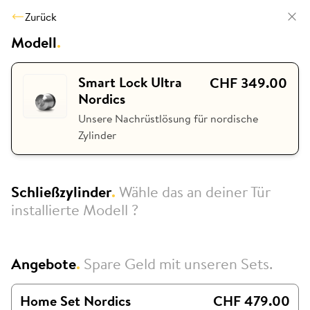
Zurück
Modell
.
Smart Lock Ultra
CHF 349.00
Nordics
Unsere Nachrüstlösung für nordische
Zylinder
Schließzylinder
.
Wähle das an deiner Tür
installierte Modell ?
Angebote
.
Spare Geld mit unseren Sets.
Home Set Nordics
CHF 479.00