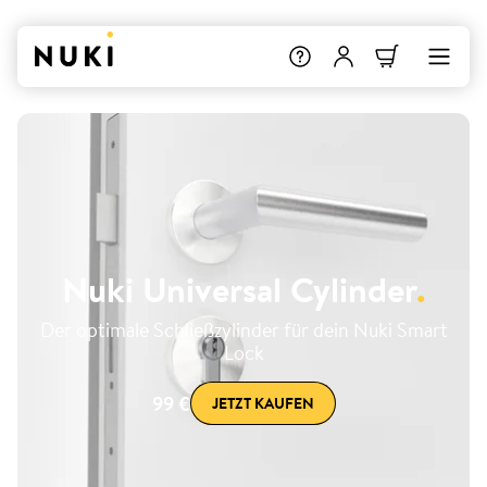
Nuki Universal Cylinder
.
Der optimale Schließzylinder für dein Nuki Smart
Lock
99 €
JETZT KAUFEN