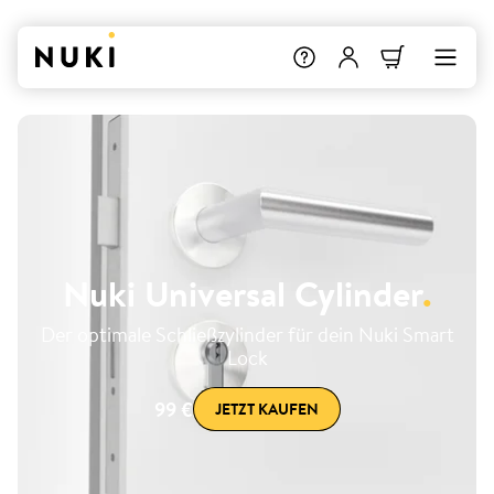
Nuki Universal Cylinder
.
Der optimale Schließzylinder für dein Nuki Smart
Lock
99 €
JETZT KAUFEN