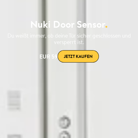
Nuki Door Sensor
.
Du weißt immer, ob deine Tür sicher geschlossen und
versperrt ist.
EUR 59
JETZT KAUFEN