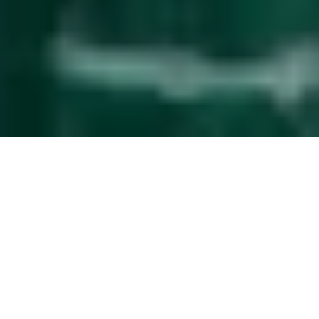
Automatische
Gästeverwaltung
Das Service-Upgrade, das die Verwaltung
deiner Ferienimmobilie vereinfacht