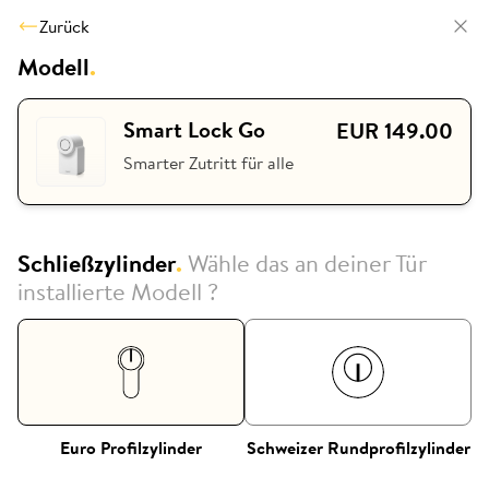
Zurück
Modell
.
Smart Lock Go
EUR 149.00
Smarter Zutritt für alle
Schließzylinder
.
Wähle das an deiner Tür
installierte Modell ?
Euro Profilzylinder
Schweizer Rundprofilzylinder