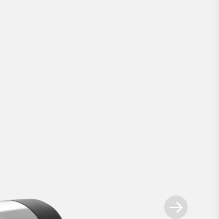
Smart Lock Pro
.
lways ahead. Unser innovativstes Smart Lo