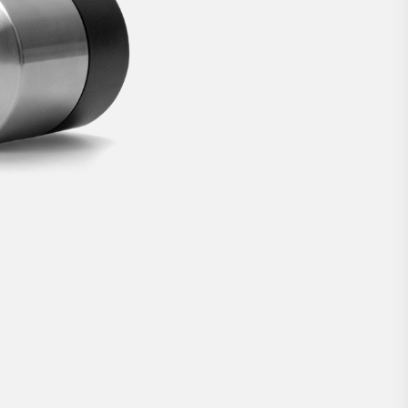
zum Nachrüsten.
EUR 269
JETZT KAUFEN