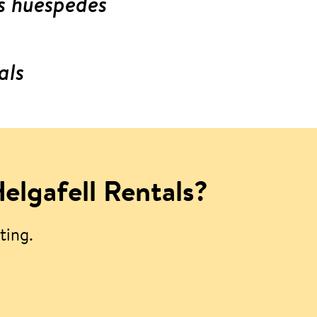
os huéspedes
als
elgafell Rentals?
ting.