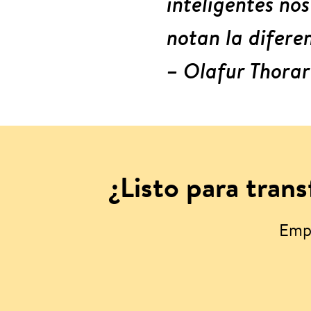
inteligentes no
notan la difere
–
Olafur Thorar
¿Listo para tran
Empi