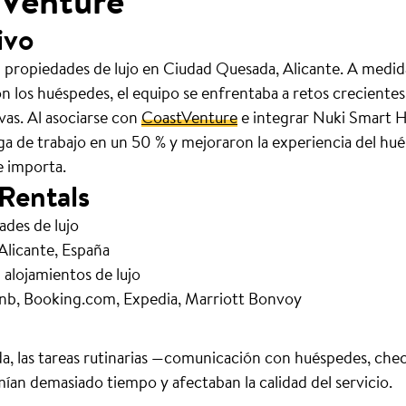
tVenture
ivo
0 propiedades de lujo en Ciudad Quesada, Alicante. A medi
n los huéspedes, el equipo se enfrentaba a retos creciente
ivas. Al asociarse con
CoastVenture
e integrar Nuki Smart H
ga de trabajo en un 50 % y mejoraron la experiencia del hu
e importa.
 Rentals
ades de lujo
licante, España
alojamientos de lujo
nb, Booking.com, Expedia, Marriott Bonvoy
, las tareas rutinarias —comunicación con huéspedes, chec
ían demasiado tiempo y afectaban la calidad del servicio.