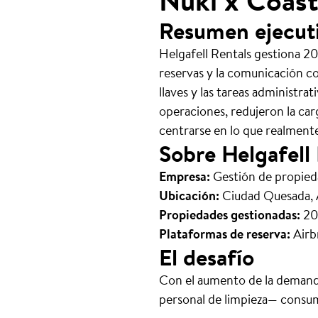
Nuki x Coas
Resumen ejecut
Helgafell Rentals gestiona 2
reservas y la comunicación co
llaves y las tareas administrat
operaciones, redujeron la car
centrarse en lo que realment
Sobre Helgafell
Empresa:
Gestión de propied
Ubicación:
Ciudad Quesada, A
Propiedades gestionadas:
20 
Plataformas de reserva:
Airb
El desafío
Con el aumento de la demanda
personal de limpieza— consum