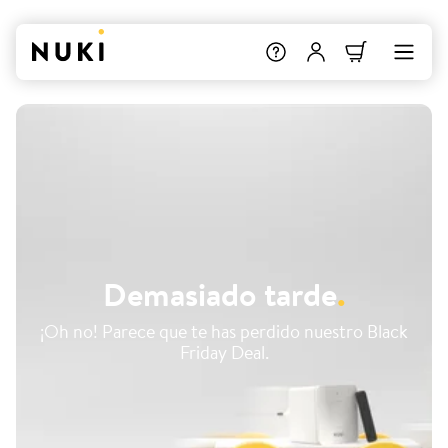
Demasiado tarde
.
¡Oh no! Parece que te has perdido nuestro Black
Friday Deal.