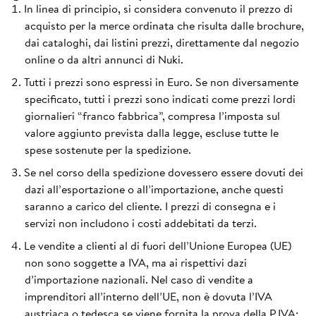
In linea di principio, si considera convenuto il prezzo di
acquisto per la merce ordinata che risulta dalle brochure,
dai cataloghi, dai listini prezzi, direttamente dal negozio
online o da altri annunci di Nuki.
Tutti i prezzi sono espressi in Euro. Se non diversamente
specificato, tutti i prezzi sono indicati come prezzi lordi
giornalieri “franco fabbrica”, compresa l’imposta sul
valore aggiunto prevista dalla legge, escluse tutte le
spese sostenute per la spedizione.
Se nel corso della spedizione dovessero essere dovuti dei
dazi all’esportazione o all’importazione, anche questi
saranno a carico del cliente. I prezzi di consegna e i
servizi non includono i costi addebitati da terzi.
Le vendite a clienti al di fuori dell’Unione Europea (UE)
non sono soggette a IVA, ma ai rispettivi dazi
d’importazione nazionali. Nel caso di vendite a
imprenditori all’interno dell’UE, non è dovuta l’IVA
austriaca o tedesca se viene fornita la prova della P.IVA;