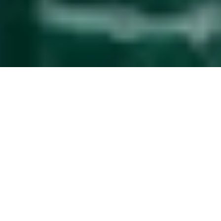
Gestione degli ospiti
senza
complicazioni
L’upgrade del servizio che rende la gestione
della tua proprietà più semplice