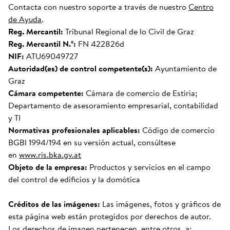
Contacta con nuestro soporte a través de nuestro
Centro
de Ayuda
.
Reg. Mercantil:
Tribunal Regional de lo Civil de Graz
Reg. Mercantil N.º:
FN 422826d
NIF:
ATU69049727
Autoridad(es) de control competente(s):
Ayuntamiento de
Graz
Cámara competente:
Cámara de comercio de Estiria;
Departamento de asesoramiento empresarial, contabilidad
y TI
Normativas profesionales aplicables:
Código de comercio
BGBl 1994/194 en su versión actual, consúltese
en
www.ris.bka.gv.at
Objeto de la empresa:
Productos y servicios en el campo
del control de edificios y la domótica
Créditos de las imágenes:
Las imágenes, fotos y gráficos de
esta página web están protegidos por derechos de autor.
Los derechos de imagen pertenecen, entre otros, a: