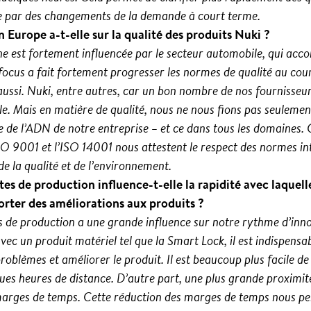
gée par des changements de la demande à court terme.
 Europe a-t-elle sur la qualité des produits Nuki ?
ne est fortement influencée par le secteur automobile, qui acc
 focus a fait fortement progresser les normes de qualité au cou
aussi. Nuki, entre autres, car un bon nombre de nos fournisseu
e. Mais en matière de qualité, nous ne nous fions pas seulemen
tie de l’ADN de notre entreprise – et ce dans tous les domaines
ISO 9001 et l’ISO 14001 nous attestent le respect des normes int
e la qualité et de l’environnement.
es de production influence-t-elle la rapidité avec laquell
rter des améliorations aux produits ?
es de production a une grande influence sur notre rythme d’inn
vec un produit matériel tel que la Smart Lock, il est indispens
roblèmes et améliorer le produit. Il est beaucoup plus facile de 
ues heures de distance. D’autre part, une plus grande proximit
 marges de temps. Cette réduction des marges de temps nous pe