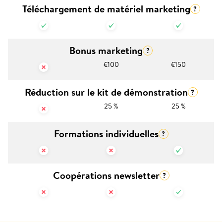
Téléchargement de matériel marketing
?
Bonus marketing
?
€100
€150
Réduction sur le kit de démonstration
?
25 %
25 %
Formations individuelles
?
Coopérations newsletter
?