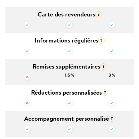
Carte des revendeurs
?
Informations régulières
?
Remises supplémentaires
?
1,5 %
3 %
Réductions personnalisées
?
Accompagnement personnalisé
?