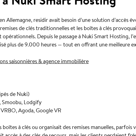
 à Nuki Smart Hosting
 Allemagne, residir avait besoin d’une solution d’accès évo
 remises de clés traditionnelles et les boîtes à clés provoq
 opérationnels. Depuis le passage à Nuki Smart Hosting, l’e
sé plus de 9.000 heures — tout en offrant une meilleure ex
ions saisonnières & agence immobilière
ipés de Nuki)
, Smoobu, Lodgify
, VRBO, Agoda, Google VR
es boîtes à clés ou organisait des remises manuelles, parfois v
it accès à des clés de secours, mais les clients perdaient f