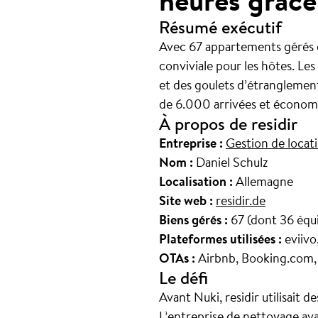
heures grâce
Résumé exécutif
Avec 67 appartements gérés en
conviviale pour les hôtes. Les
et des goulets d’étranglement
de 6.000 arrivées et économi
À propos de residir
Entreprise :
Gestion de locat
Nom :
Daniel Schulz
Localisation :
Allemagne
Site web :
residir.de
Biens gérés :
67 (dont 36 équ
Plateformes utilisées :
eviivo
OTAs :
Airbnb, Booking.com
Le défi
Avant Nuki, residir utilisait d
L’entreprise de nettoyage ava