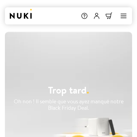
Trop tard
.
Oh non ! Il semble que vous ayez manqué notre
Black Friday Deal.