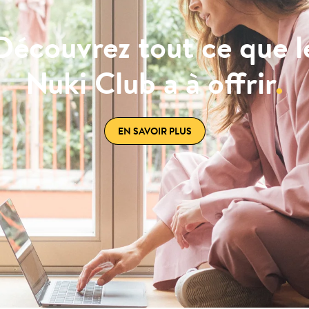
Découvrez tout ce que l
Nuki Club a à offrir
.
EN SAVOIR PLUS