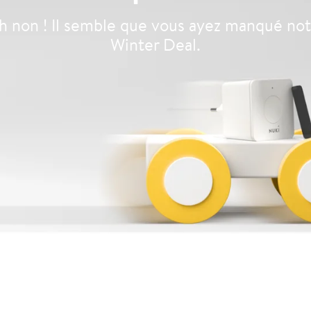
 non ! Il semble que vous ayez manqué no
Winter Deal.