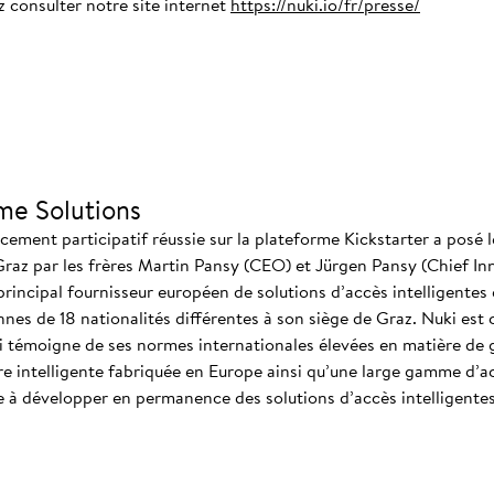
z consulter notre site internet
https://nuki.io/fr/presse/
me Solutions
ment participatif réussie sur la plateforme Kickstarter a posé l
Graz par les frères Martin Pansy (CEO) et Jürgen Pansy (Chief In
 principal fournisseur européen de solutions d’accès intelligentes e
es de 18 nationalités différentes à son siège de Graz. Nuki est 
 témoigne de ses normes internationales élevées en matière de ge
e intelligente fabriquée en Europe ainsi qu’une large gamme d’ac
e à développer en permanence des solutions d’accès intelligente