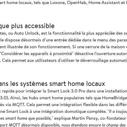
art home locaux, tels que Loxone, OpenHab, Home Assistant et b
que plus accessible
es, ou Auto Unlock, est la fonctionnalité la plus appréciée des se
elle dispose désormais d’une entrée dédiée dans le menu des para
ent illustrée de son fonctionnement. Si une serrure de la maison 
"Considérer les appareils à proximité" désactive l'ouverture auto
ela permet aux utilisateurs d'utiliser le déverrouillage automat
ans les systèmes smart home locaux
rapide pour intégrer la Smart Lock 3.0 Pro dans une installation
 3.0). Ainsi, les hubs smart home populaires tels que HomeBrid
 via MQTT. Cela permet une intégration flexible dans les différe
d’une Smart Lock à une intégration domotique complète. "
Il a touj
es smart home que possible,
" explique Martin Pansy, co-fondateu
pport MQTT désormais disponible, nous étendons encore le champ des i