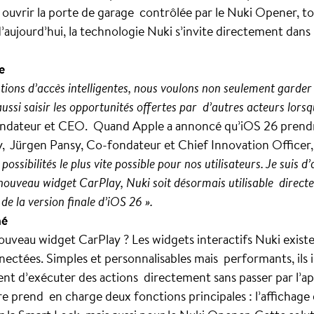
 ouvrir la porte de garage contrôlée par le Nuki Opener, tou
d’aujourd’hui, la technologie Nuki s’invite directement dans l
e
lutions d’accès intelligentes, nous voulons non seulement gard
ssi saisir les opportunités offertes par d’autres acteurs lorsqu’
ondateur et CEO. Quand Apple a annoncé qu’iOS 26 prendr
y, Jürgen Pansy, Co-fondateur et Chief Innovation Officer
possibilités le plus vite possible pour nos utilisateurs. Je suis 
nouveau widget CarPlay, Nuki soit désormais utilisable directe
de la version finale d’iOS 26 ».
mé
veau widget CarPlay ? Les widgets interactifs Nuki existe
ctées. Simples et personnalisables mais performants, ils 
ent d’exécuter des actions directement sans passer par l’a
e prend en charge deux fonctions principales : l’affichage d