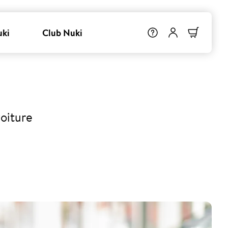
uki
Club Nuki
voiture