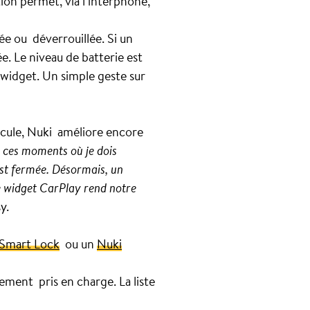
ion permet, via l’interphone,
lée ou déverrouillée. Si un
e. Le niveau de batterie est
 widget. Un simple geste sur
hicule, Nuki améliore encore
à ces moments où je dois
est fermée. Désormais, un
 le widget CarPlay rend notre
sy.
 Smart Lock
ou un
Nuki
ement pris en charge. La liste