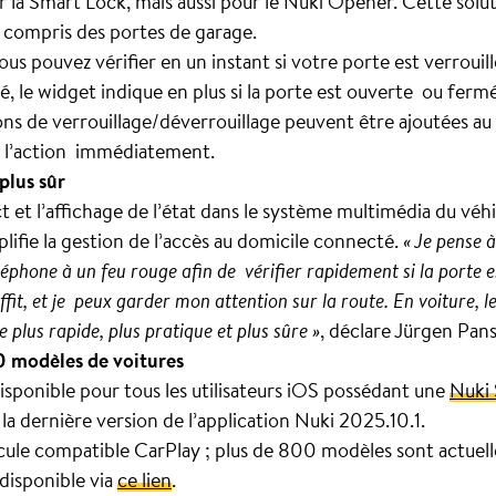
 la Smart Lock, mais aussi pour le Nuki Opener. Cette solut
 y compris des portes de garage.
vous pouvez vérifier en un instant si votre porte est verrouil
, le widget indique en plus si la porte est ouverte ou fermé
ns de verrouillage/déverrouillage peuvent être ajoutées au
e l’action immédiatement.
plus sûr
ct et l’affichage de l’état dans le système multimédia du vé
mplifie la gestion de l’accès au domicile connecté.
« Je pense 
éphone à un feu rouge afin de vérifier rapidement si la porte 
uffit, et je peux garder mon attention sur la route. En voiture,
 plus rapide, plus pratique et plus sûre »
, déclare Jürgen Pan
0 modèles de voitures
sponible pour tous les utilisateurs iOS possédant une
Nuki
ec la dernière version de l’application Nuki 2025.10.1.
icule compatible CarPlay ; plus de 800 modèles sont actuell
disponible via
ce lien
.