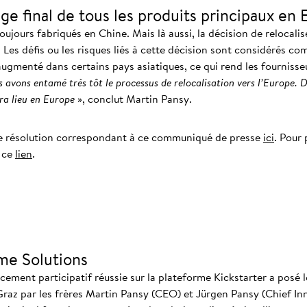
age final de tous les produits principaux en
oujours fabriqués en Chine. Mais là aussi, la décision de relocali
. Les défis ou les risques liés à cette décision sont considérés c
gmenté dans certains pays asiatiques, ce qui rend les fournisse
 avons entamé très tôt le processus de relocalisation vers l’Europe. D
ra lieu en Europe
», conclut Martin Pansy.
e résolution correspondant à ce communiqué de presse
ici
. Pour 
z ce
lien
.
me Solutions
ment participatif réussie sur la plateforme Kickstarter a posé l
Graz par les frères Martin Pansy (CEO) et Jürgen Pansy (Chief In