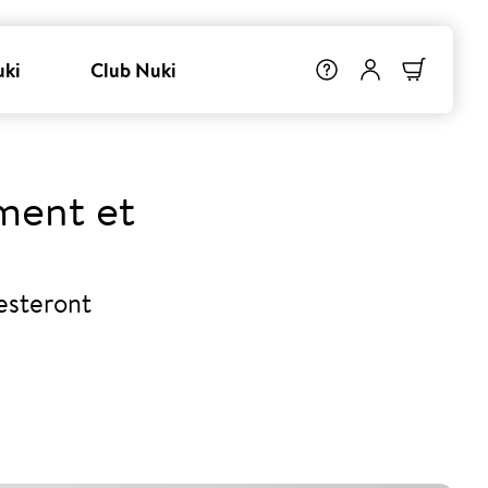
uki
Club Nuki
ement et
esteront