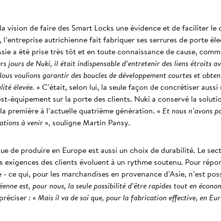
a vision de faire des Smart Locks une évidence et de faciliter le 
l’entreprise autrichienne fait fabriquer ses serrures de porte él
sie a été prise très tôt et en toute connaissance de cause, comm
s jours de Nuki, il était indispensable d’entretenir des liens étroits a
us voulions garantir des boucles de développement courtes et obtenir
ité élevée.
» C’était, selon lui, la seule façon de concrétiser auss
post-équipement sur la porte des clients. Nuki a conservé la solu
a première à l’actuelle quatrième génération. «
Et nous n’avons pa
ations à veni
r », souligne Martin Pansy.
gique de produire en Europe est aussi un choix de durabilité. Le s
s exigences des clients évoluent à un rythme soutenu. Pour répo
e - ce qui, pour les marchandises en provenance d’Asie, n’est poss
nne est, pour nous, la seule possibilité d’être rapides tout en écon
réciser : «
Mais il va de soi que, pour la fabrication effective, en Eu