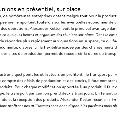
unions en présentiel, sur place
s, de nombreuses entreprises optent malgré tout pour la producti
péenne l’emportent toutefois sur les éventuelles économies de c
 des opérations, Alexander Ketter, voit le principal avantage dans 
en quelques heures et organiser des réunions sur place. Dans le cas d’
de répondre plus rapidement aux questions en suspens, ce qui faci
ugmente, d’après lui, la flexibilité exigée par des changements 
té des sites de production permet de raccourcir la durée du transp
trer à quel point les utilisateurs en profitent : le transport par 
nt compte des délais de production et des stocks, il faut compter 
oduits. Pour chaque modification apportée à un produit, il faut
rope, le transport par camion prend deux à trois jours. En tenant 
nde et la réception des produits. Alexander Ketter résume : «
En 
ont profitent nos utilisateurs sont donc disponibles plusieurs mois plu