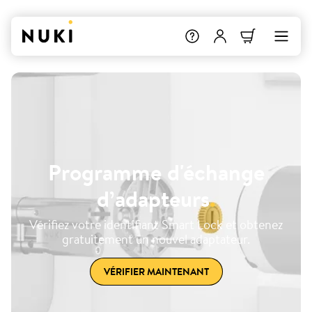
Programme d'échange
d’adapteurs
.
Vérifiez votre identifiant Smart Lock et obtenez
gratuitement un nouvel adaptateur.
VÉRIFIER MAINTENANT