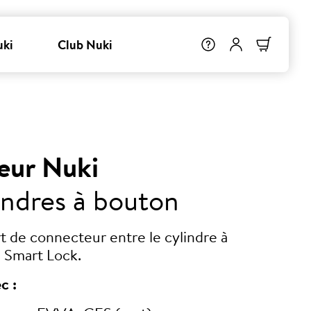
uki
Club Nuki
eur Nuki
indres à bouton
rt de connecteur entre le cylindre à
 Smart Lock.
c :