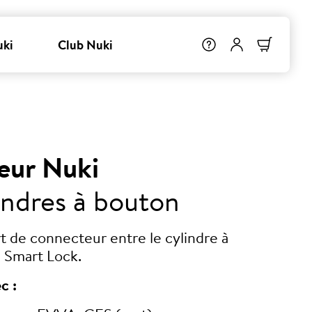
uki
Club Nuki
eur Nuki
indres à bouton
rt de connecteur entre le cylindre à
 Smart Lock.
c :