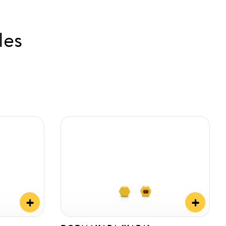
les
+
+