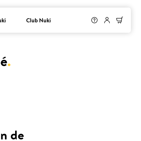
uki
Club Nuki
té
.
on de