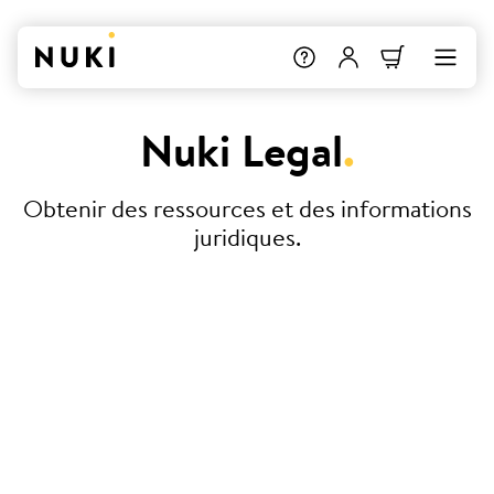
Nuki Legal
.
Obtenir des ressources et des informations
juridiques.
Conditions Générales de Vente
Déclaration de conformité
Nuki Smart Hosting – Convention
de service (SLA)
Protection des données et vie