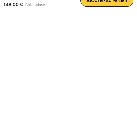
AJOUTER AU PANIER
149,00 €
TVA incluse
Revisitez votre façon de
rentrer chez vous
Lancez-vous, tout simplement
Commencez par la configuration la plus simple et
complétez-la au fur et à mesure - compatible avec tous les
accessoires Nuki