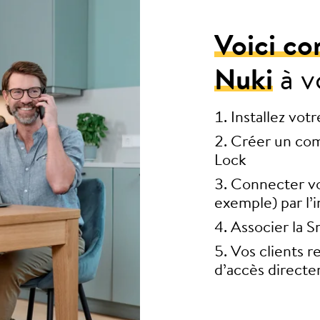
Voici c
Nuki
à v
Installez vot
Créer un com
Lock
Connecter vo
exemple) par l’
Associer la S
Vos clients 
d’accès direct