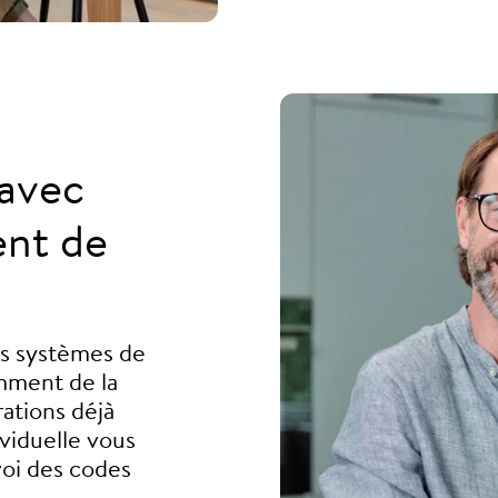
avec
ent de
es systèmes de
mment de la
ations déjà
ividuelle vous
oi des codes