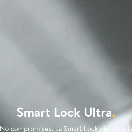
Smart Lock Ultra
.
No compromises. La Smart Lock più piccol