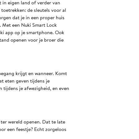
t in eigen land of verder van
toetrekken: de sleutels voor al
rgen dat je in een proper huis
n. Met een Nuki Smart Lock
Nuki app op je smartphone. Ook
tand openen voor je broer die
toegang krijgt en wanneer. Komt
t eten geven tijdens je
 tijdens je afwezigheid, en even
ter wereld openen. Dat te late
oor een feestje? Echt zorgeloos