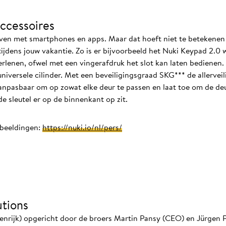
ccessoires
reven met smartphones en apps. Maar dat hoeft niet te betekene
jdens jouw vakantie. Zo is er bijvoorbeeld het Nuki Keypad 2.0 w
erlenen, ofwel met een vingerafdruk het slot kan laten bedienen.
niversele cilinder. Met een beveiligingsgraad SKG*** de allerveil
aanpasbaar om op zowat elke deur te passen en laat toe om de deu
e sleutel er op de binnenkant op zit.
fbeeldingen:
https://nuki.io/nl/pers/
tions
enrijk) opgericht door de broers Martin Pansy (CEO) en Jürgen P