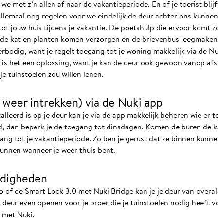
e met z’n allen af naar de vakantieperiode. En of je toerist blijf
llemaal nog regelen voor we eindelijk de deur achter ons kunnen 
 jouw huis tijdens je vakantie. De poetshulp die ervoor komt zo
e de kat en planten komen verzorgen en de brievenbus leegmake
erbodig, want je regelt toegang tot je woning makkelijk via de 
is het een oplossing, want je kan de deur ook gewoon vanop afs
je tuinstoelen zou willen lenen.
 weer intrekken) via de Nuki app
lleerd is op je deur kan je via de app makkelijk beheren wie er 
, dan beperk je de toegang tot dinsdagen. Komen de buren de ka
ng tot je vakantieperiode. Zo ben je gerust dat ze binnen kunnen
kunnen wanneer je weer thuis bent.
digheden
 of de Smart Lock 3.0 met Nuki Bridge kan je je deur van overal 
e deur even openen voor je broer die je tuinstoelen nodig heeft v
n met Nuki.