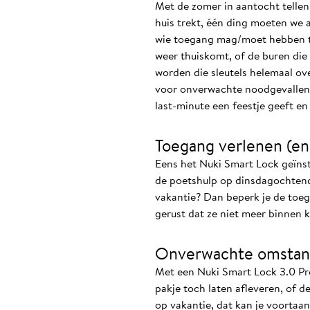
Met de zomer in aantocht tellen w
huis trekt, één ding moeten we a
wie toegang mag/moet hebben tot
weer thuiskomt, of de buren di
worden die sleutels helemaal ov
voor onverwachte noodgevallen 
last-minute een feestje geeft en 
Toegang verlenen (en
Eens het Nuki Smart Lock geïnsta
de poetshulp op dinsdagochtend
vakantie? Dan beperk je de toega
gerust dat ze niet meer binnen 
Onverwachte omstan
Met een Nuki Smart Lock 3.0 Pro
pakje toch laten afleveren, of d
op vakantie, dat kan je voortaa