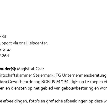
7233
upport via ons
Helpcenter
.
S Graz
826d
ouder[s]:
Magistrat Graz
rtschaftskammer Steiermark; FG Unternehmensberatung,
ten:
Gewerbeordnung BGBl 1994/194 idgF, op te roepen v
n en diensten op het gebied van gebouwbesturing en wo
e afbeeldingen, foto’s en grafische afbeeldingen op deze we