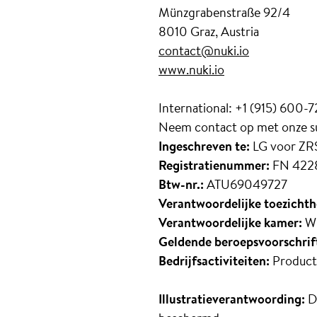
Münzgrabenstraße 92/4
8010 Graz, Austria
contact@nuki.io
www.nuki.io
International: +1 (915) 600-
Neem contact op met onze s
Ingeschreven te:
LG voor ZR
Registratienummer:
FN 422
Btw-nr.:
ATU69049727
Verantwoordelijke toezichth
Verantwoordelijke kamer:
Wi
Geldende beroepsvoorschrif
Bedrijfsactiviteiten:
Producte
Illustratieverantwoording:
D