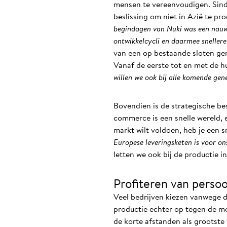
mensen te vereenvoudigen. Sinds
beslissing om niet in Azië te p
begindagen van Nuki was een nauwe
ontwikkelcycli en daarmee snellere 
van een op bestaande sloten gem
Vanaf de eerste tot en met de h
willen we ook bij alle komende gen
Bovendien is de strategische be
commerce is een snelle wereld, e
markt wilt voldoen, heb je een s
Europese leveringsketen is voor on
letten we ook bij de productie 
Profiteren van persoo
Veel bedrijven kiezen vanwege d
productie echter op tegen de mo
de korte afstanden als grootste 