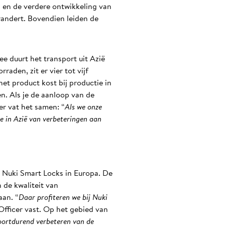
 en de verdere ontwikkeling van
randert. Bovendien leiden de
ee duurt het transport uit Azië
den, zit er vier tot vijf
het product kost bij productie in
n. Als je de aanloop van de
er vat het samen: “
Als we onze
e in Azië van verbeteringen aan
 Nuki Smart Locks in Europa. De
 de kwaliteit van
aan. “
Daar profiteren we bij Nuki
 Officer vast. Op het gebied van
oortdurend verbeteren van de