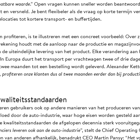
hatbare waarde
.” Open vragen kunnen sneller worden beantwoord
en versneld. Je bent flexibeler als de vraag op korte termijn ve
locaties tot kortere transport- en buffertijden.
profiteren, is te illustreren met een concreet voorbeeld: Over z
ekening houdt met de aanloop naar de productie en magazijnvoorra
de uiteindelijke levering van het product. Elke verandering aan 
 In Europa duurt het transport per vrachtwagen twee of drie dage
twee maanden tot een bestelling wordt geleverd. Alexander Kett
 profiteren onze klanten dus al twee maanden eerder dan bij producti
kwaliteitsstandaarden
teren gebruikers ook op andere manieren van het produceren van
vloed door de auto-industrie, waar hoge eisen worden gesteld aan
de kwaliteitsstandaarden de afgelopen decennia sterk vooruitgeg
nciers leveren ook aan de auto-industrie
”, stelt de Chief Operating
leen van anderen afhankelijk, benadrukt CEO Martin Pansy: “
Het v