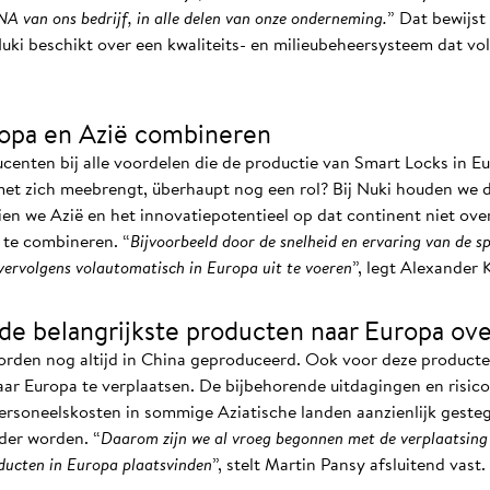
NA van ons bedrijf, in alle delen van onze onderneming.
” Dat bewijst
t Nuki beschikt over een kwaliteits- en milieubeheersysteem dat v
uropa en Azië combineren
centen bij alle voordelen die de productie van Smart Locks in Eu
et zich meebrengt, überhaupt nog een rol? Bij Nuki houden we d
ien we Azië en het innovatiepotentieel op dat continent niet ov
ë te combineren. “
Bijvoorbeeld door de snelheid en ervaring van de sp
vervolgens volautomatisch in Europa uit te voeren
”, legt Alexander K
e belangrijkste producten naar Europa ov
den nog altijd in China geproduceerd. Ook voor deze producten 
ar Europa te verplaatsen. De bijbehorende uitdagingen en risico
ersoneelskosten in sommige Aziatische landen aanzienlijk gest
der worden. “
Daarom zijn we al vroeg begonnen met de verplaatsing
ducten in Europa plaatsvinden
”, stelt Martin Pansy afsluitend vast.