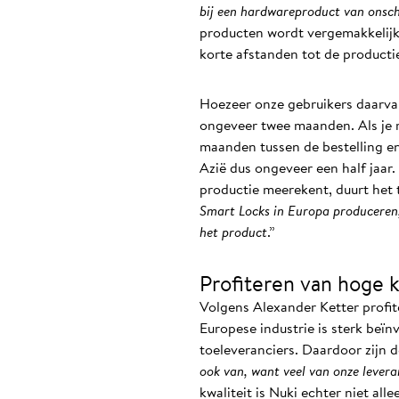
bij een hardwareproduct van onsc
producten wordt vergemakkelijkt 
korte afstanden tot de productie
Hoezeer onze gebruikers daarvan 
ongeveer twee maanden. Als je r
maanden tussen de bestelling en 
Azië dus ongeveer een half jaar.
productie meerekent, duurt het 
Smart Locks in Europa produceren,
het product
.”
Profiteren van hoge 
Volgens Alexander Ketter profi
Europese industrie is sterk beïn
toeleveranciers. Daardoor zijn 
ook van, want veel van onze levera
kwaliteit is Nuki echter niet al