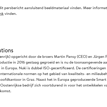
it persbericht aansluitend beeldmateriaal vinden. Meer informa
ink
vinden.
tions
enrijk) opgericht door de broers Martin Pansy (CEO) en Jürgen P
troductie in 2016 gestaag gegroeid en is nu de toonaangevende aa
n Europa. Nuki is dubbel ISO-gecertificeerd. De certificeringe
internationale normen op het gebied van kwaliteits- en milieube
ofdkantoor in Graz. Naast het in Europa geproduceerde Smart 
t Oostenrijkse bedrijf zich voortdurend in voor het ontwikkelen
ekomst.