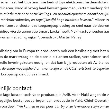
dien laat het Oostenrijkse bedrijf zijn elektronische deursloten
roduceren, werd al vroeg heel bewust genomen, vertelt medeopric
 relatie met onze ontwikkelings- en productiepartners onontbeerlijk
marktintroducties, en tegelijkertijd hoge kwaliteit leveren.
” Alleen 
onteerde, sleutelloze toegangsoplossing zo snel naar de deuren
uidige vierde generatie Smart Locks heeft Nuki vastgehouden aan
eraties niet van afwijken
”, benadrukt Martin Pansy
slissing om in Europa te produceren ook een beslissing met het 
n de marktvraag en de eisen die klanten stellen, veranderen snel
nelle leveringsketen nodig, en dat kan bij producten uit Azië alle
s de enige mogelijkheid om snel te zijn en de CO2 -uitstoot te beperk
in Europa op de duurzaamheid.
nlijk contact
e lage kosten toch voor productie in Azië. Voor Nuki wegen de 
gelijke kostenbesparingen van productie in Azië. Chief Operatin
voordeel: “
We kunnen in een paar uur bij onze leveranciers zijn om ze