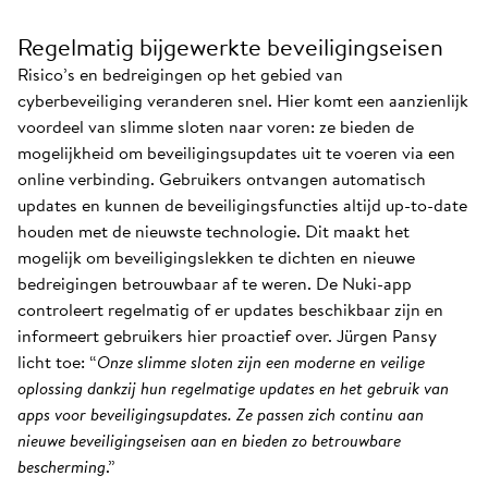
Regelmatig bijgewerkte beveiligingseisen
Risico’s en bedreigingen op het gebied van
cyberbeveiliging veranderen snel. Hier komt een aanzienlijk
voordeel van slimme sloten naar voren: ze bieden de
mogelijkheid om beveiligingsupdates uit te voeren via een
online verbinding. Gebruikers ontvangen automatisch
updates en kunnen de beveiligingsfuncties altijd up-to-date
houden met de nieuwste technologie. Dit maakt het
mogelijk om beveiligingslekken te dichten en nieuwe
bedreigingen betrouwbaar af te weren. De Nuki-app
controleert regelmatig of er updates beschikbaar zijn en
informeert gebruikers hier proactief over. Jürgen Pansy
licht toe: “
Onze slimme sloten zijn een moderne en veilige
oplossing dankzij hun regelmatige updates en het gebruik van
apps voor beveiligingsupdates. Ze passen zich continu aan
nieuwe beveiligingseisen aan en bieden zo betrouwbare
bescherming
.”