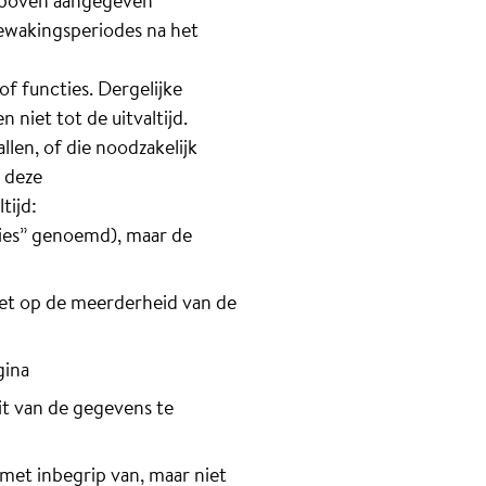
erboven aangegeven
ewakingsperiodes na het
f functies. Dergelijke
niet tot de uitvaltijd.
len, of die noodzakelijk
 deze
tijd:
ies” genoemd), maar de
niet op de meerderheid van de
gina
eit van de gegevens te
et inbegrip van, maar niet