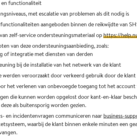
 en functionaliteit
gsniveaus, met escalatie van problemen als dit nodig is
functionaliteiten aangeboden binnen de reikwijdte van SH
an zelf-service ondersteuningsmateriaal op
https://help.nu
sloten van deze ondersteuningsaanbieding, zoals:
g of integratie met diensten van derden
uning bij de installatie van het netwerk van de klant
ie werden veroorzaakt door verkeerd gebruik door de klant
oor het verlenen van onbevoegde toegang tot het account 
gen die kunnen worden opgelost door kant-en-klaar besch
 deze als buitensporig worden gezien.
gs- en incidentenvragen communiceren naar
business-supp
ketsysteem, waarbij de klant binnen enkele minuten een g
tvangen.