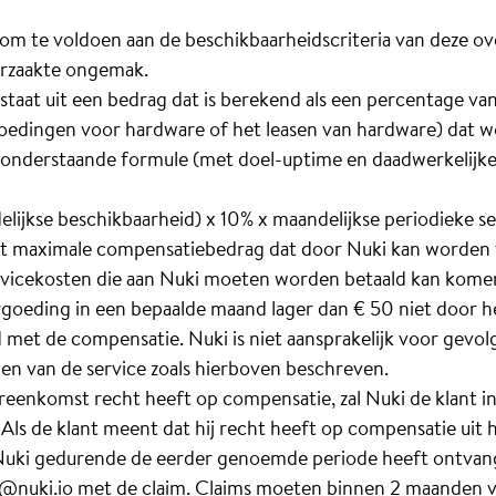
gt om te voldoen aan de beschikbaarheidscriteria van deze o
rzaakte ongemak.
staat uit een bedrag dat is berekend als een percentage va
goedingen voor hardware of het leasen van hardware) dat 
 onderstaande formule (met doel-uptime en daadwerkelijke
ijkse beschikbaarheid) x 10% x maandelijkse periodieke s
t maximale compensatiebedrag dat door Nuki kan worden 
rvicekosten die aan Nuki moeten worden betaald kan kome
ergoeding in een bepaalde maand lager dan € 50 niet door 
 met de compensatie. Nuki is niet aansprakelijk voor gevo
den van de service zoals hierboven beschreven.
ereenkomst recht heeft op compensatie, zal Nuki de klant 
. Als de klant meent dat hij recht heeft op compensatie ui
uki gedurende de eerder genoemde periode heeft ontvange
@nuki.io
met de claim. Claims moeten binnen 2 maanden v