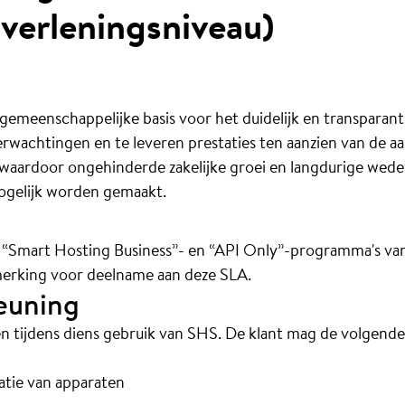
tverleningsniveau)
emeenschappelijke basis voor het duidelijk en transparant
rwachtingen en te leveren prestaties ten aanzien van de a
 waardoor ongehinderde zakelijke groei en langdurige wederz
mogelijk worden gemaakt.
e “Smart Hosting Business”- en “API Only”-programma's va
erking voor deelname aan deze SLA.
euning
en tijdens diens gebruik van SHS. De klant mag de volgend
llatie van apparaten