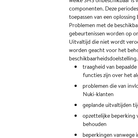
welke SHS onbeschikbaar is 
componenten. Deze periodes 
toepassen van een oplossing b
Problemen met de beschikbaarh
gebeurtenissen worden op onz
Uitvaltijd die niet wordt ver
worden geacht voor het behou
beschikbaarheidsdoelstelling. H
traagheid van bepaalde
functies zijn over het 
problemen die van invlo
Nuki-klanten
geplande uitvaltijden t
opzettelijke beperking 
behouden
beperkingen vanwege in