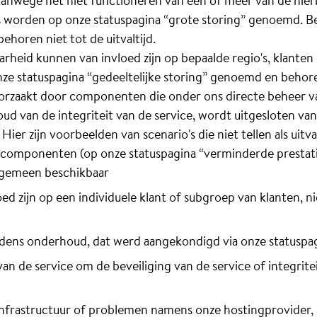
vanwege het niet functioneren van één of meer van de hi
worden op onze statuspagina “grote storing” genoemd. B
ehoren niet tot de uitvaltijd.
eid kunnen van invloed zijn op bepaalde regio's, klanten o
e statuspagina “gedeeltelijke storing” genoemd en behoren 
oorzaakt door componenten die onder ons directe beheer val
d van de integriteit van de service, wordt uitgesloten van
ier zijn voorbeelden van scenario's die niet tellen als uitval
 componenten (op onze statuspagina “verminderde prestat
algemeen beschikbaar
ed zijn op een individuele klant of subgroep van klanten, 
ijdens onderhoud, dat werd aangekondigd via onze statuspa
van de service om de beveiliging van de service of integrit
frastructuur of problemen namens onze hostingprovider, m