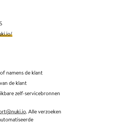
S
ki.io/
 of namens de klant
van de klant
ikbare zelf-servicebronnen
ort@nuki.io
. Alle verzoeken
eautomatiseerde