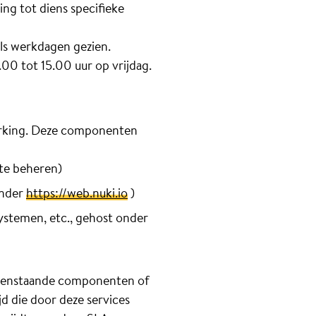
ng tot diens specifieke
ls werkdagen gezien.
00 tot 15.00 uur op vrijdag.
erking. Deze componenten
te beheren)
onder
https://web.nuki.io
)
ystemen, etc., gehost onder
bovenstaande componenten of
jd die door deze services