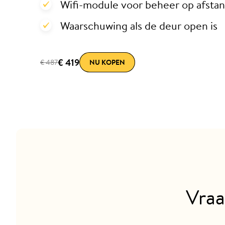
Wifi-module voor beheer op afsta
Waarschuwing als de deur open is
€ 419
€ 487
NU KOPEN
Vraa