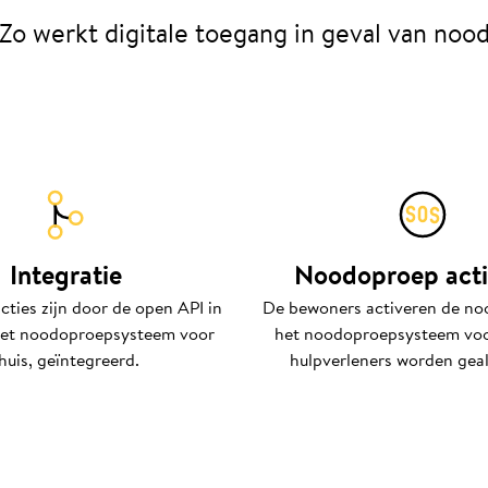
Zo werkt digitale toegang in geval van noo
Integratie
Noodoproep acti
cties zijn door de open API in
De bewoners activeren de no
het noodoproepsysteem voor
het noodoproepsysteem voo
huis, geïntegreerd.
hulpverleners worden gea