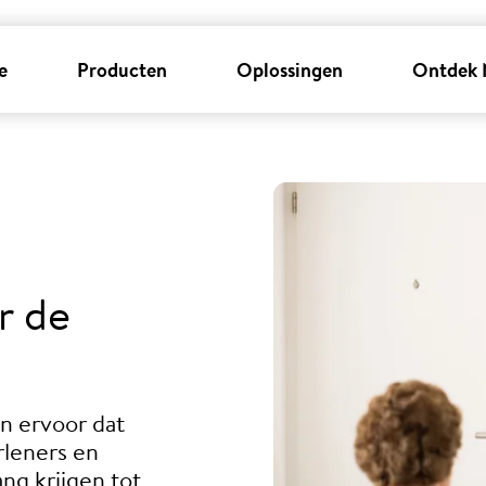
e
Producten
Oplossingen
Ontdek 
r de
n ervoor dat
rleners en
ng krijgen tot