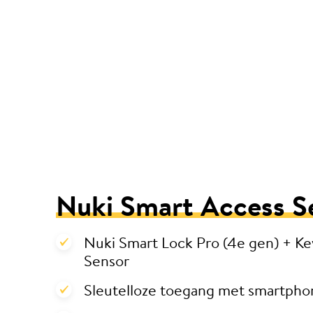
Nuki Smart Access S
Nuki Smart Lock Pro (4e gen) + K
Sensor
Sleutelloze toegang met smartpho