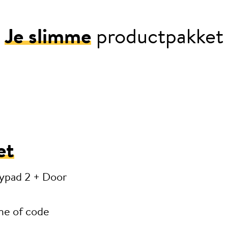
Je slimme
productpakket
et
eypad 2 + Door
ne of code