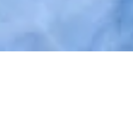
Eenvoudige en individuele
toegang met de
Nuki Fob