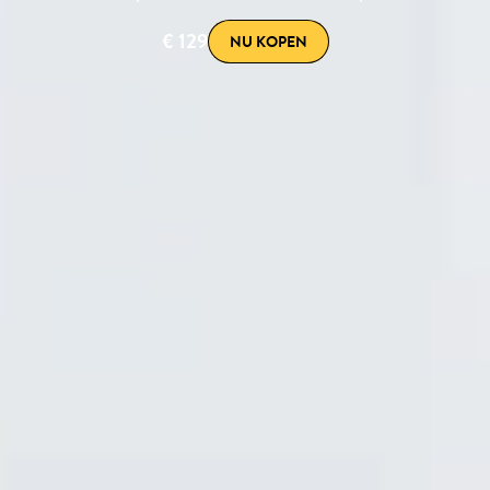
€ 129
NU KOPEN