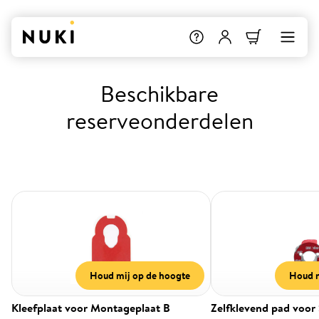
Beschikbare
reserveonderdelen
Houd mij op de hoogte
Houd m
Kleefplaat voor Montageplaat B
Zelfklevend pad voor