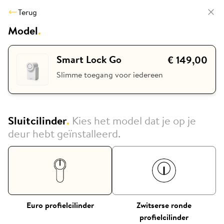
Terug
Model
.
Smart Lock Go
€ 149,00
Slimme toegang voor iedereen
Sluitcilinder
.
Kies het model dat je op je
deur hebt geïnstalleerd.
Euro profielcilinder
Zwitserse ronde
profielcilinder