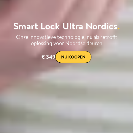
Smart Lock Ultra Nordics
.
Onze innovatieve technologie, nu als retrofit
oplossing voor Noordse deuren
€ 349
NU KOOPEN