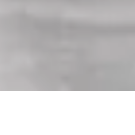
Uitgerust
met alle functies
die