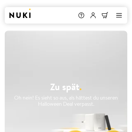
Zu spät
.
Oh nein! Es sieht so aus, als hättest du unseren
Halloween Deal verpasst.