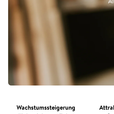
Al
Wachstumssteigerung
Attra