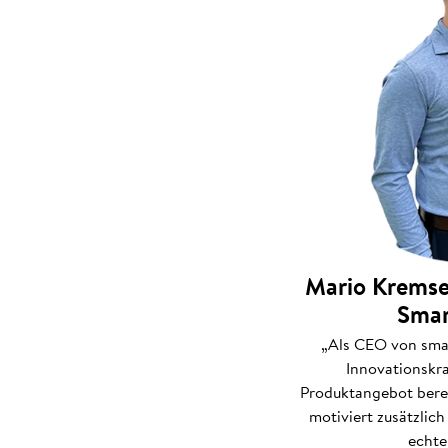
Mario Kremse
Sma
„Als CEO von sma
Innovationskra
Produktangebot ber
motiviert zusätzlic
echte