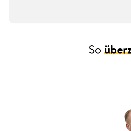
So
über