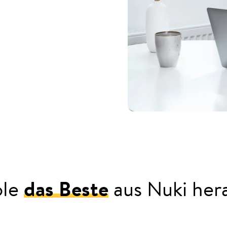
ole
das Beste
aus Nuki her