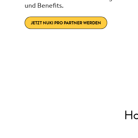
und Benefits.
JETZT NUKI PRO PARTNER WERDEN
H