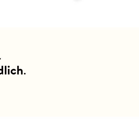
.
dlich
.