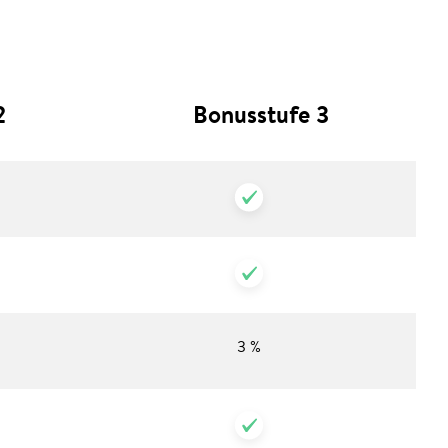
2
Bonusstufe 3
3 %