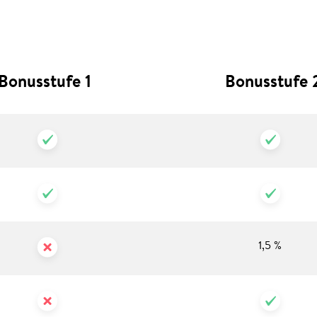
Bonusstufe 1
Bonusstufe 
1,5 %