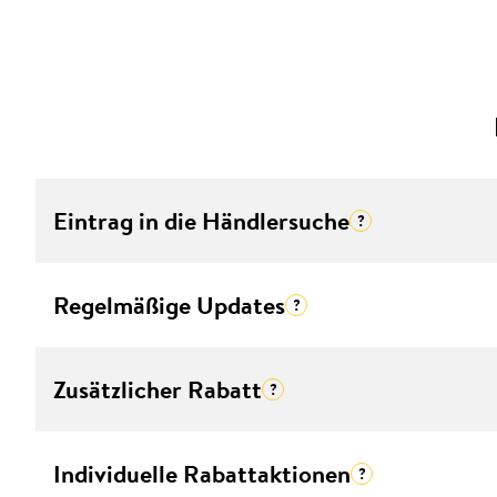
Eintrag in die Händlersuche
?
Regelmäßige Updates
?
Zusätzlicher Rabatt
?
Individuelle Rabattaktionen
?