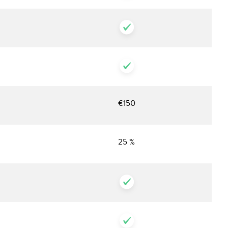
€150
25 %