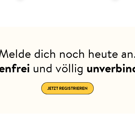
Melde dich noch heute an
enfrei
und völlig
unverbin
JETZT REGISTRIEREN