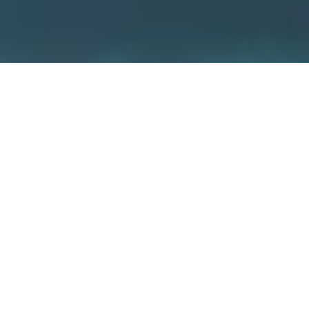
Sicherheit hat bei uns oberste Priorität.
Deshalb verwenden wir für die
Kommunikation zwischen unseren
Geräten ein spezielles
Verschlüsselungskonzept. So
verhindern wir, dass sich jemand
unautorisiert Zutritt zu deinem Zuhause
verschafft. Wir liefern dir einen
Sicherheitsstandard vergleichbar mit