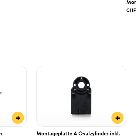
Mon
CHF
+
+
er
Montageplatte A Ovalzylinder inkl.