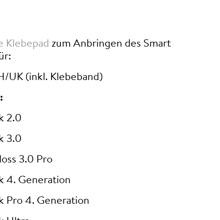
ve Klebepad
zum Anbringen des Smart
ür:
H/UK (inkl. Klebeband)
:
k 2.0
k 3.0
oss 3.0 Pro
k 4. Generation
k Pro 4. Generation