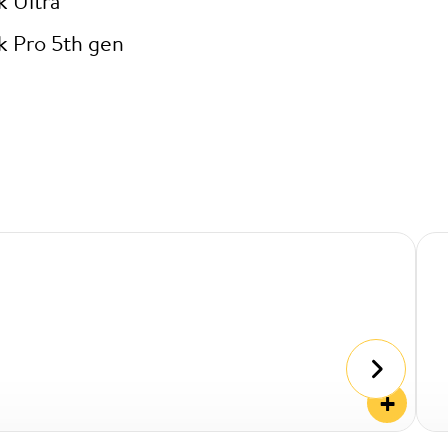
k Ultra
k Pro 5th gen
+