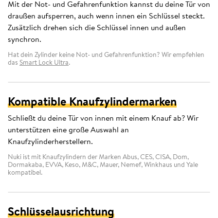
Mit der Not- und Gefahrenfunktion kannst du deine Tür von
draußen aufsperren, auch wenn innen ein Schlüssel steckt.
Zusätzlich drehen sich die Schlüssel innen und außen
synchron.
Hat dein Zylinder keine Not- und Gefahrenfunktion? Wir empfehlen
das
Smart Lock Ultra
.
Kompatible Knaufzylindermarken
Schließt du deine Tür von innen mit einem Knauf ab? Wir
unterstützen eine große Auswahl an
Knaufzylinderherstellern.
Nuki ist mit Knaufzylindern der Marken Abus, CES, CISA, Dom,
Dormakaba, EVVA, Keso, M&C, Mauer, Nemef, Winkhaus und Yale
kompatibel.
Schlüsselausrichtung