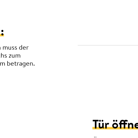
:
n muss der
chs zum
m betragen.
Tür öffn