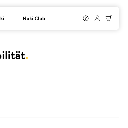
ki
Nuki Club
lität
.