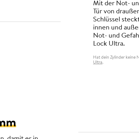
Mit der Not- u
Tür von drauße
Schlüssel steckt
innen und außen
Not- und Gefah
Lock Ultra.
Hat dein Zylinder keine
Ultra
.
 mm
n, damit er in