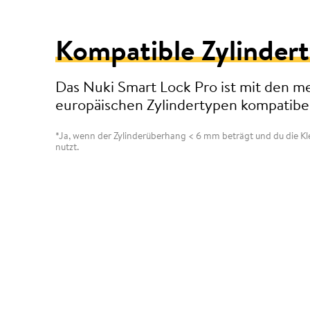
Kompatible Zylinder
Das Nuki Smart Lock Pro ist mit den m
europäischen Zylindertypen kompatibel
*Ja, wenn der Zylinderüberhang < 6 mm beträgt und du die K
nutzt.