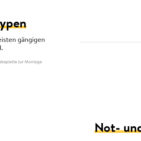
typen
eisten gängigen
.
lebeplatte zur Montage
Not- un